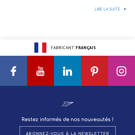
LIRE LA SUITE
FABRICANT
FRANÇAIS
Facebook
Youtube
Linkedin
Pinterest
Insta
Restez informés de nos nouveautés !
ABONNEZ-VOUS À LA NEWSLETTER